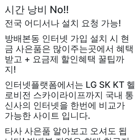
시간 낭비 No!!
전국 어디서나 설치 요청 가능!
방배본동 인터넷 가입 설치 시 현
금 사은품은 많이주는곳에서 혜택
받고 + 요금제 할인혜택 꿀팁까
지!
장*민
상담대기
인터넷플랫폼에서는 LG SK KT 헬
KT 김*실
상담완료
LG 박*찬
상담중
로비전 스카이라이프까지 국내 통
KT 이*창
접수완료
신사의 인터넷을 한번에 비교가
SK 박*혜
접수완료
가능한 사이트 입니다.
SK 윤*열
상담중
강*구 KT
설치완료
KT 정*근
접수완료
김*석 LG
48만원+@지급
타사 사은품 알아보고 오셔도 됩
LG 전*호
상담중
김*욱 KT
설치완료
KT 강*구
접수완료