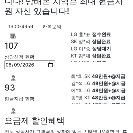
니다! 방배본 지역은 최대 현금지
박*출 LG
48만원+@지급
KT 김*석
접수완료
원 자신 있습니다!
홍*표 KT
48만원+@지급
SK 김*욱
접수완료
정*석 KT
48만원+@지급
KT 박*출
상담완료
이*승 LG
설치완료
LG 홍*표
접수완료
1600-4959
카톡문의
김*채 LG
48만원+@지급
SK 정*석
상담완료
박*호 SK
48만원+@지급
LG 이*승
상담대기
107
이*찬 KT
설치완료
KT 김*채
상담완료
김*솔 KT
48만원+@지급
LG 박*호
상담중
상담신청 현황
한*기 KT
설치완료
KT 이*찬
접수완료
최*희 SK
48만원+@지급
SK 김*솔
접수완료
김*석 LG
48만원+@지급
SK 한*기
상담중
이*희 LG
48만원+@지급
KT 최*희
접수완료
93
송*영 KT
48만원+@지급
LG 김*석
상담중
서*식 SK
48만원+@지급
KT 이*희
접수완료
현금지급 현황
변*열 KT
48만원+@지급
KT 송*영
접수완료
신*헌 LG
48만원+@지급
SK 서*식
접수완료
이*수 SK
48만원+@지급
KT 변*열
접수완료
요금제 할인혜택
김*일 SK
48만원+@지급
KT 신*헌
접수완료
박*련 LG
48만원+@지급
전문 상담사가 고객님의 상황에 맞는 인터넷 TV결합 및 휴
KT 이*수
상담완료