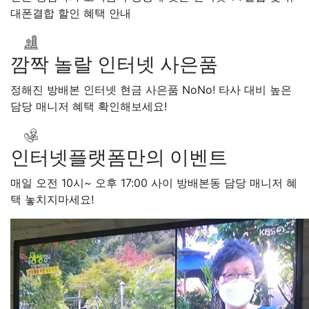
장*민 LG
48만원+@지급
대폰결합 할인 혜택 안내
LG 김*일
접수완료
김*실 LG
48만원+@지급
SK 박*련
상담완료
박*찬 SK
48만원+@지급
LG
깜짝 놀랄 인터넷 사은품
이*창 KT
48만원+@지급
박*혜 KT
48만원+@지급
정해진 방배본 인터넷 현금 사은품 NoNo! 타사 대비 높은
윤*열 SK
48만원+@지급
담당 매니저 혜택 확인해보세요!
정*근 KT
48만원+@지급
전*호 LG
48만원+@지급
인터넷플랫폼만의 이벤트
매일 오전 10시~ 오후 17:00 사이 방배본동 담당 매니저 혜
택 놓치지마세요!