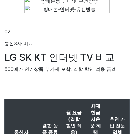
02
통신3사 비교
LG SK KT
인터넷 TV 비교
500메가 인기상품 부가세 포함, 결합 할인 적용 금액
최대
월 요금
현금
(결합
사은
추천 가
결합 상
할인 적
품 혜
입 전문
통신사
품 종류
용)
택
업체