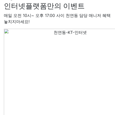
인터넷플랫폼만의 이벤트
윤*열 SK
48만원+@지급
정*근 KT
48만원+@지급
매일 오전 10시~ 오후 17:00 사이 천연동 담당 매니저 혜택
전*호 LG
48만원+@지급
놓치지마세요!