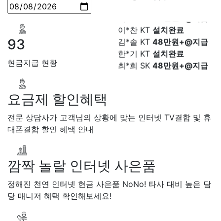
박*호 SK
48만원+@지급
LG 이*승
상담대기
이*찬 KT
설치완료
KT 김*채
상담완료
김*솔 KT
48만원+@지급
LG 박*호
상담중
93
한*기 KT
설치완료
KT 이*찬
접수완료
최*희 SK
48만원+@지급
SK 김*솔
접수완료
현금지급 현황
김*석 LG
48만원+@지급
SK 한*기
상담중
이*희 LG
48만원+@지급
KT 최*희
접수완료
송*영 KT
48만원+@지급
LG 김*석
상담중
요금제 할인혜택
서*식 SK
48만원+@지급
KT 이*희
접수완료
변*열 KT
48만원+@지급
KT 송*영
접수완료
전문 상담사가 고객님의 상황에 맞는 인터넷 TV결합 및 휴
신*헌 LG
48만원+@지급
SK 서*식
접수완료
대폰결합 할인 혜택 안내
이*수 SK
48만원+@지급
KT 변*열
접수완료
김*일 SK
48만원+@지급
KT 신*헌
접수완료
박*련 LG
48만원+@지급
KT 이*수
상담완료
깜짝 놀랄 인터넷 사은품
장*민 LG
48만원+@지급
LG 김*일
접수완료
김*실 LG
48만원+@지급
정해진 천연 인터넷 현금 사은품 NoNo! 타사 대비 높은 담
SK 박*련
상담완료
박*찬 SK
48만원+@지급
당 매니저 혜택 확인해보세요!
LG
이*창 KT
48만원+@지급
박*혜 KT
48만원+@지급