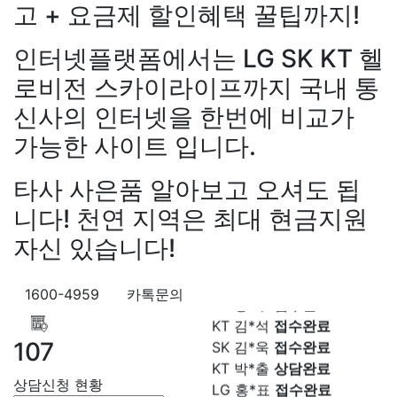
고 + 요금제 할인혜택 꿀팁까지!
인터넷플랫폼에서는 LG SK KT 헬
로비전 스카이라이프까지 국내 통
신사의 인터넷을 한번에 비교가
장*민
상담대기
KT 김*실
상담완료
가능한 사이트 입니다.
LG 박*찬
상담중
KT 이*창
접수완료
타사 사은품 알아보고 오셔도 됩
SK 박*혜
접수완료
니다! 천연 지역은 최대 현금지원
SK 윤*열
상담중
강*구 KT
설치완료
KT 정*근
접수완료
자신 있습니다!
김*석 LG
48만원+@지급
LG 전*호
상담중
김*욱 KT
설치완료
KT 강*구
접수완료
1600-4959
카톡문의
박*출 LG
48만원+@지급
KT 김*석
접수완료
홍*표 KT
48만원+@지급
SK 김*욱
접수완료
정*석 KT
48만원+@지급
107
KT 박*출
상담완료
이*승 LG
설치완료
LG 홍*표
접수완료
상담신청 현황
김*채 LG
48만원+@지급
SK 정*석
상담완료