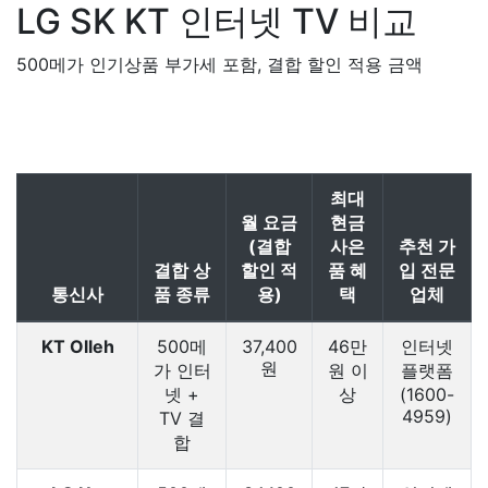
LG SK KT
인터넷 TV 비교
500메가 인기상품 부가세 포함, 결합 할인 적용 금액
최대
월 요금
현금
(결합
사은
추천 가
결합 상
할인 적
품 혜
입 전문
통신사
품 종류
용)
택
업체
KT Olleh
500메
37,400
46만
인터넷
원
가 인터
원 이
플랫폼
넷 +
상
(1600-
4959)
TV 결
합