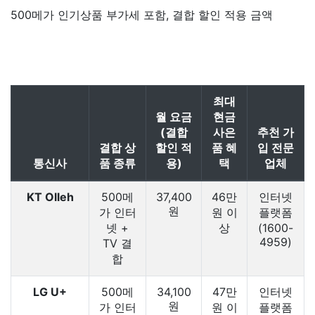
500메가 인기상품 부가세 포함, 결합 할인 적용 금액
최대
월 요금
현금
(결합
사은
추천 가
결합 상
할인 적
품 혜
입 전문
통신사
품 종류
용)
택
업체
KT Olleh
500메
37,400
46만
인터넷
원
가 인터
원 이
플랫폼
넷 +
상
(1600-
4959)
TV 결
합
LG U+
500메
34,100
47만
인터넷
원
가 인터
원 이
플랫폼