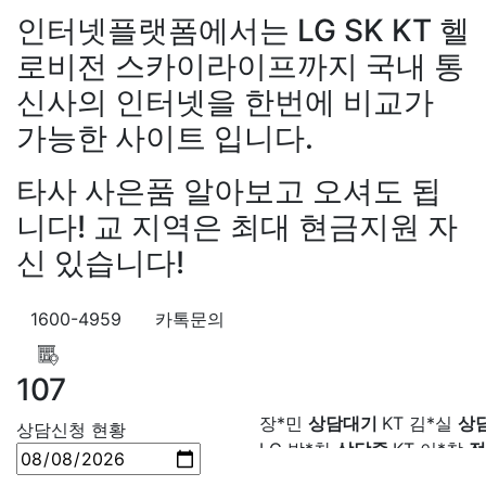
원+@지급
김*욱 KT
설치완
인터넷플랫폼에서는 LG SK KT 헬
출 LG
48만원+@지급
홍*표 
로비전 스카이라이프까지 국내 통
48만원+@지급
정*석 KT
4
신사의 인터넷을 한번에 비교가
+@지급
이*승 LG
설치완료
LG
48만원+@지급
박*호 S
가능한 사이트 입니다.
만원+@지급
이*찬 KT
설치
*솔 KT
48만원+@지급
한*기
타사 사은품 알아보고 오셔도 됩
설치완료
최*희 SK
48만원+
니다! 교 지역은 최대 현금지원 자
급
김*석 LG
48만원+@지급
LG
48만원+@지급
송*영 K
신 있습니다!
만원+@지급
서*식 SK
48만
지급
변*열 KT
48만원+@지
1600-4959
카톡문의
헌 LG
48만원+@지급
이*수 
48만원+@지급
김*일 SK
4
107
+@지급
박*련 LG
48만원+
장*민
상담대기
KT 김*실
상
장*민 LG
48만원+@지급
김
LG 박*찬
상담중
KT 이*창
접
상담신청 현황
LG
48만원+@지급
박*찬 S
료
SK 박*혜
접수완료
SK 윤
만원+@지급
이*창 KT
48만
담중
KT 정*근
접수완료
LG 