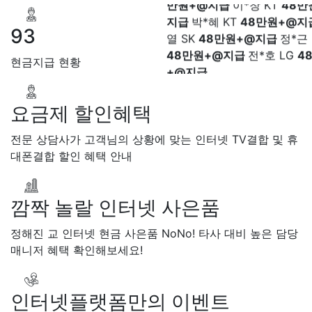
지급
박*혜 KT
48만원+@지
상담중
KT 강*구
접수완료
K
열 SK
48만원+@지급
정*근 
석
접수완료
SK 김*욱
접수
93
48만원+@지급
전*호 LG
4
박*출
상담완료
LG 홍*표
접
+@지급
SK 정*석
상담완료
LG 이*승
현금지급 현황
대기
KT 김*채
상담완료
LG 
상담중
KT 이*찬
접수완료
S
솔
접수완료
SK 한*기
상담
요금제 할인혜택
최*희
접수완료
LG 김*석
상
전문 상담사가 고객님의 상황에 맞는 인터넷 TV결합 및 휴
KT 이*희
접수완료
KT 송*영
대폰결합 할인 혜택 안내
완료
SK 서*식
접수완료
KT 
접수완료
KT 신*헌
접수완료
*수
상담완료
LG 김*일
접수
깜짝 놀랄 인터넷 사은품
SK 박*련
상담완료
LG
정해진 교 인터넷 현금 사은품 NoNo! 타사 대비 높은 담당
매니저 혜택 확인해보세요!
인터넷플랫폼만의 이벤트