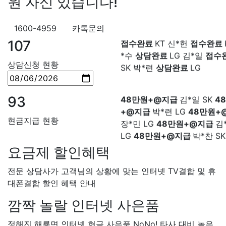
원 자신 있습니다!
*솔 KT
48만원+@지급
한*기
KT 이*희
접수완료
KT 송*영
설치완료
최*희 SK
48만원+
완료
SK 서*식
접수완료
KT 
급
김*석 LG
48만원+@지급
1600-4959
카톡문의
접수완료
KT 신*헌
접수완료
LG
48만원+@지급
송*영 K
*수
상담완료
LG 김*일
접수
107
만원+@지급
서*식 SK
48만
SK 박*련
상담완료
LG
지급
변*열 KT
48만원+@지
상담신청 현황
헌 LG
48만원+@지급
이*수 
48만원+@지급
김*일 SK
4
+@지급
박*련 LG
48만원+
93
장*민 LG
48만원+@지급
김
현금지급 현황
LG
48만원+@지급
박*찬 S
만원+@지급
이*창 KT
48만
지급
박*혜 KT
48만원+@지
요금제 할인혜택
열 SK
48만원+@지급
정*근 
48만원+@지급
전*호 LG
4
전문 상담사가 고객님의 상황에 맞는 인터넷 TV결합 및 휴
+@지급
대폰결합 할인 혜택 안내
깜짝 놀랄 인터넷 사은품
정해진 해룡면 인터넷 현금 사은품 NoNo! 타사 대비 높은