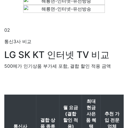
02
통신3사 비교
LG SK KT
인터넷 TV 비교
500메가 인기상품 부가세 포함, 결합 할인 적용 금액
최대
월 요금
현금
(결합
사은
추천 가
결합 상
할인 적
품 혜
입 전문
통신사
품 종류
용)
택
업체