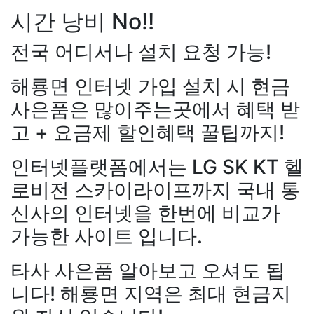
시간 낭비 No!!
전국 어디서나 설치 요청 가능!
해룡면 인터넷 가입 설치 시 현금
사은품은 많이주는곳에서 혜택 받
장*민
상담대기
KT 김*실
상
고 + 요금제 할인혜택 꿀팁까지!
LG 박*찬
상담중
KT 이*창
접
료
SK 박*혜
접수완료
SK 윤
인터넷플랫폼에서는 LG SK KT 헬
담중
KT 정*근
접수완료
LG 
로비전 스카이라이프까지 국내 통
상담중
KT 강*구
접수완료
K
강*구 KT
설치완료
김*석 LG
석
접수완료
SK 김*욱
접수
신사의 인터넷을 한번에 비교가
원+@지급
김*욱 KT
설치완
박*출
상담완료
LG 홍*표
접
출 LG
48만원+@지급
홍*표 
가능한 사이트 입니다.
SK 정*석
상담완료
LG 이*승
48만원+@지급
정*석 KT
4
대기
KT 김*채
상담완료
LG 
+@지급
이*승 LG
설치완료
타사 사은품 알아보고 오셔도 됩
상담중
KT 이*찬
접수완료
S
LG
48만원+@지급
박*호 S
솔
접수완료
SK 한*기
상담
니다! 해룡면 지역은 최대 현금지
만원+@지급
이*찬 KT
설치
최*희
접수완료
LG 김*석
상