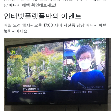
+@지급
박*련 LG
48만원+
당 매니저 혜택 확인해보세요!
장*민 LG
48만원+@지급
김
인터넷플랫폼만의 이벤트
LG
48만원+@지급
박*찬 S
만원+@지급
이*창 KT
48만
매일 오전 10시~ 오후 17:00 사이 저전동 담당 매니저 혜택
지급
박*혜 KT
48만원+@지
놓치지마세요!
열 SK
48만원+@지급
정*근 
48만원+@지급
전*호 LG
4
+@지급