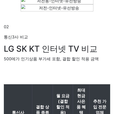
02
통신3사 비교
LG SK KT
인터넷 TV 비교
500메가 인기상품 부가세 포함, 결합 할인 적용 금액
최대
월 요금
현금
(결합
사은
추천 가
결합 상
할인 적
품 혜
입 전문
통신사
품 종류
용)
택
업체