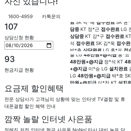
자신 있습니다!
LG 박*찬
상담중
KT 이*창
접
료
SK 박*혜
접수완료
SK 윤
1600-4959
카톡문의
담중
KT 정*근
접수완료
LG 
107
상담중
KT 강*구
접수완료
K
강*구 KT
설치완료
김*석 LG
석
접수완료
SK 김*욱
접수
상담신청 현황
원+@지급
김*욱 KT
설치완
박*출
상담완료
LG 홍*표
접
출 LG
48만원+@지급
홍*표 
SK 정*석
상담완료
LG 이*승
48만원+@지급
정*석 KT
4
대기
KT 김*채
상담완료
LG 
93
+@지급
이*승 LG
설치완료
상담중
KT 이*찬
접수완료
S
LG
48만원+@지급
박*호 S
솔
접수완료
SK 한*기
상담
현금지급 현황
만원+@지급
이*찬 KT
설치
최*희
접수완료
LG 김*석
상
*솔 KT
48만원+@지급
한*기
KT 이*희
접수완료
KT 송*영
요금제 할인혜택
설치완료
최*희 SK
48만원+
완료
SK 서*식
접수완료
KT 
급
김*석 LG
48만원+@지급
접수완료
KT 신*헌
접수완료
전문 상담사가 고객님의 상황에 맞는 인터넷 TV결합 및 휴
LG
48만원+@지급
송*영 K
*수
상담완료
LG 김*일
접수
대폰결합 할인 혜택 안내
만원+@지급
서*식 SK
48만
SK 박*련
상담완료
LG
지급
변*열 KT
48만원+@지
깜짝 놀랄 인터넷 사은품
헌 LG
48만원+@지급
이*수 
48만원+@지급
김*일 SK
4
정해진 저전 인터넷 현금 사은품 NoNo! 타사 대비 높은 담