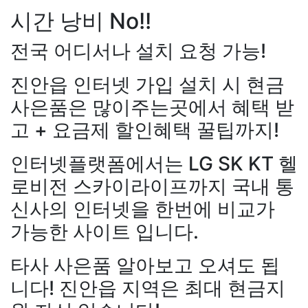
시간 낭비 No!!
전국 어디서나 설치 요청 가능!
진안읍 인터넷 가입 설치 시 현금
사은품은 많이주는곳에서 혜택 받
고 + 요금제 할인혜택 꿀팁까지!
인터넷플랫폼에서는 LG SK KT 헬
강*구 KT
설치완료
김*석 LG
로비전 스카이라이프까지 국내 통
원+@지급
김*욱 KT
설치완
신사의 인터넷을 한번에 비교가
출 LG
48만원+@지급
홍*표 
48만원+@지급
정*석 KT
4
가능한 사이트 입니다.
+@지급
이*승 LG
설치완료
LG
48만원+@지급
박*호 S
타사 사은품 알아보고 오셔도 됩
만원+@지급
이*찬 KT
설치
니다! 진안읍 지역은 최대 현금지
*솔 KT
48만원+@지급
한*기
설치완료
최*희 SK
48만원+