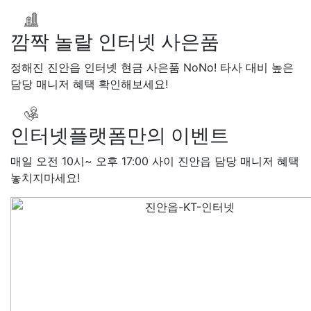
KT 이*희
접수완료
KT 송*영
완료
SK 서*식
접수완료
KT 
깜짝 놀랄 인터넷 사은품
접수완료
KT 신*헌
접수완료
*수
상담완료
LG 김*일
접수
정해진 진안읍 인터넷 현금 사은품 NoNo! 타사 대비 높은
SK 박*련
상담완료
LG
담당 매니저 혜택 확인해보세요!
인터넷플랫폼만의 이벤트
매일 오전 10시~ 오후 17:00 사이 진안읍 담당 매니저 혜택
놓치지마세요!