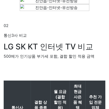
02
통신3사 비교
LG SK KT
인터넷 TV 비교
500메가 인기상품 부가세 포함, 결합 할인 적용 금액
최대
월 요금
현금
(결합
사은
추천 가
결합 상
할인 적
품 혜
입 전문
통신사
품 종류
용)
택
업체