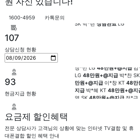
원 자신 있습니다!
급
김*석 LG
48만원+@지급
LG
48만원+@지급
송*영 K
1600-4959
카톡문의
만원+@지급
서*식 SK
48만
지급
변*열 KT
48만원+@지
107
헌 LG
48만원+@지급
이*수 
48만원+@지급
김*일 SK
4
상담신청 현황
+@지급
박*련 LG
48만원+
장*민
상담대기
KT 김*실
상
장*민 LG
48만원+@지급
김
LG 박*찬
상담중
KT 이*창
접
LG
48만원+@지급
박*찬 S
료
SK 박*혜
접수완료
SK 윤
만원+@지급
이*창 KT
48만
담중
KT 정*근
접수완료
LG 
93
지급
박*혜 KT
48만원+@지
상담중
KT 강*구
접수완료
K
열 SK
48만원+@지급
정*근 
석
접수완료
SK 김*욱
접수
현금지급 현황
48만원+@지급
전*호 LG
4
박*출
상담완료
LG 홍*표
접
+@지급
SK 정*석
상담완료
LG 이*승
대기
KT 김*채
상담완료
LG 
요금제 할인혜택
상담중
KT 이*찬
접수완료
S
전문 상담사가 고객님의 상황에 맞는 인터넷 TV결합 및 휴
솔
접수완료
SK 한*기
상담
대폰결합 할인 혜택 안내
최*희
접수완료
LG 김*석
상