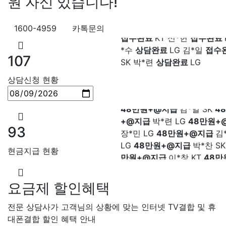
원 자신 있습니다!
*솔 KT
48만원+@지급
한*기
완료
SK 서*식
접수완료
KT 
설치완료
최*희 SK
48만원+
접수완료
KT 신*헌
접수완료
1600-4959
카톡문의
급
김*석 LG
48만원+@지급
*수
상담완료
LG 김*일
접수
LG
48만원+@지급
송*영 K
SK 박*련
상담완료
LG
107
만원+@지급
서*식 SK
48만
지급
변*열 KT
48만원+@지
상담신청 현황
헌 LG
48만원+@지급
이*수 
48만원+@지급
김*일 SK
4
+@지급
박*련 LG
48만원+
장*민 LG
48만원+@지급
김
93
LG
48만원+@지급
박*찬 S
만원+@지급
이*창 KT
48만
현금지급 현황
지급
박*혜 KT
48만원+@지
열 SK
48만원+@지급
정*근 
48만원+@지급
전*호 LG
4
요금제 할인혜택
+@지급
전문 상담사가 고객님의 상황에 맞는 인터넷 TV결합 및 휴
대폰결합 할인 혜택 안내