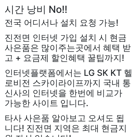
시간 낭비 No!!
전국 어디서나 설치 요청 가능!
진전면 인터넷 가입 설치 시 현금
사은품은 많이주는곳에서 혜택 받
장*민
상담대기
KT 김*실
상
고 + 요금제 할인혜택 꿀팁까지!
LG 박*찬
상담중
KT 이*창
접
료
SK 박*혜
접수완료
SK 윤
담중
KT 정*근
접수완료
LG 
인터넷플랫폼에서는 LG SK KT 헬
상담중
KT 강*구
접수완료
K
로비전 스카이라이프까지 국내 통
석
접수완료
SK 김*욱
접수
신사의 인터넷을 한번에 비교가
강*구 KT
설치완료
김*석 LG
박*출
상담완료
LG 홍*표
접
원+@지급
김*욱 KT
설치완
SK 정*석
상담완료
LG 이*승
가능한 사이트 입니다.
출 LG
48만원+@지급
홍*표 
대기
KT 김*채
상담완료
LG 
48만원+@지급
정*석 KT
4
상담중
KT 이*찬
접수완료
S
타사 사은품 알아보고 오셔도 됩
+@지급
이*승 LG
설치완료
솔
접수완료
SK 한*기
상담
니다! 진전면 지역은 최대 현금지
LG
48만원+@지급
박*호 S
최*희
접수완료
LG 김*석
상
만원+@지급
이*찬 KT
설치
KT 이*희
접수완료
KT 송*영