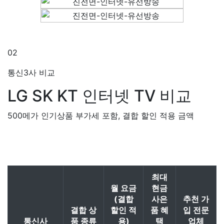
02
통신3사 비교
LG SK KT
인터넷 TV 비교
500메가 인기상품 부가세 포함, 결합 할인 적용 금액
최대
월 요금
현금
(결합
사은
추천 가
결합 상
할인 적
품 혜
입 전문
통신사
품 종류
용)
택
업체