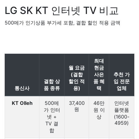
LG SK KT
인터넷 TV 비교
500메가 인기상품 부가세 포함, 결합 할인 적용 금액
최대
월 요금
현금
(결합
사은
추천 가
결합 상
할인 적
품 혜
입 전문
통신사
품 종류
용)
택
업체
KT Olleh
500메
37,400
46만
인터넷
원
가 인터
원 이
플랫폼
넷 +
상
(1600-
4959)
TV 결
합