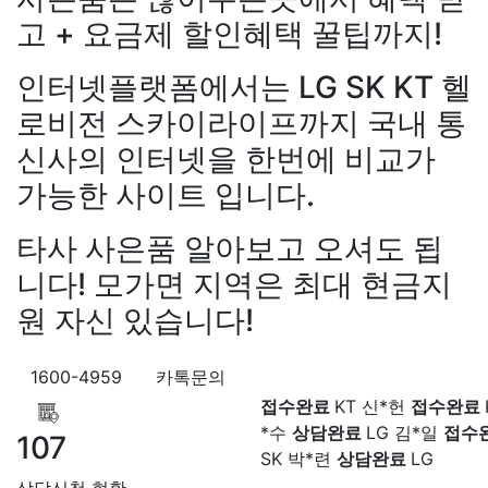
장*민
상담대기
KT 김*실
상
고 + 요금제 할인혜택 꿀팁까지!
LG 박*찬
상담중
KT 이*창
접
료
SK 박*혜
접수완료
SK 윤
인터넷플랫폼에서는 LG SK KT 헬
담중
KT 정*근
접수완료
LG 
상담중
KT 강*구
접수완료
K
로비전 스카이라이프까지 국내 통
석
접수완료
SK 김*욱
접수
신사의 인터넷을 한번에 비교가
강*구 KT
설치완료
김*석 LG
박*출
상담완료
LG 홍*표
접
원+@지급
김*욱 KT
설치완
가능한 사이트 입니다.
SK 정*석
상담완료
LG 이*승
출 LG
48만원+@지급
홍*표 
대기
KT 김*채
상담완료
LG 
48만원+@지급
정*석 KT
4
타사 사은품 알아보고 오셔도 됩
상담중
KT 이*찬
접수완료
S
+@지급
이*승 LG
설치완료
솔
접수완료
SK 한*기
상담
니다! 모가면 지역은 최대 현금지
LG
48만원+@지급
박*호 S
최*희
접수완료
LG 김*석
상
원 자신 있습니다!
만원+@지급
이*찬 KT
설치
KT 이*희
접수완료
KT 송*영
*솔 KT
48만원+@지급
한*기
완료
SK 서*식
접수완료
KT 
설치완료
최*희 SK
48만원+
접수완료
KT 신*헌
접수완료
1600-4959
카톡문의
급
김*석 LG
48만원+@지급
*수
상담완료
LG 김*일
접수
LG
48만원+@지급
송*영 K
SK 박*련
상담완료
LG
107
만원+@지급
서*식 SK
48만
지급
변*열 KT
48만원+@지
상담신청 현황