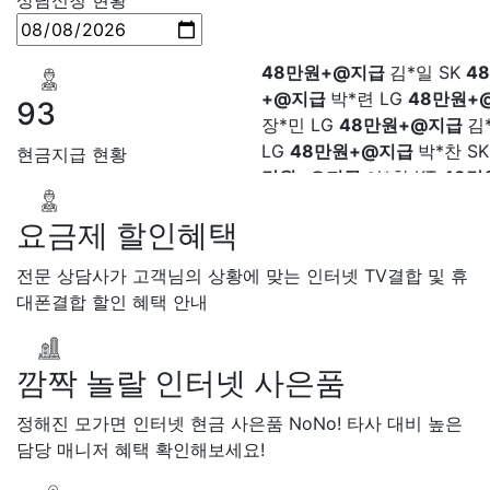
헌 LG
48만원+@지급
이*수 
48만원+@지급
김*일 SK
4
+@지급
박*련 LG
48만원+
장*민 LG
48만원+@지급
김
93
LG
48만원+@지급
박*찬 S
만원+@지급
이*창 KT
48만
현금지급 현황
지급
박*혜 KT
48만원+@지
열 SK
48만원+@지급
정*근 
48만원+@지급
전*호 LG
4
요금제 할인혜택
+@지급
전문 상담사가 고객님의 상황에 맞는 인터넷 TV결합 및 휴
대폰결합 할인 혜택 안내
깜짝 놀랄 인터넷 사은품
정해진 모가면 인터넷 현금 사은품 NoNo! 타사 대비 높은
담당 매니저 혜택 확인해보세요!