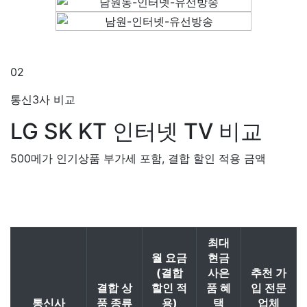
02
통신3사 비교
LG SK KT
인터넷 TV 비교
500메가 인기상품 부가세 포함, 결합 할인 적용 금액
최대
월 요금
현금
(결합
사은
추천 가
결합 상
할인 적
품 혜
입 전문
통신사
품 종류
용)
택
업체