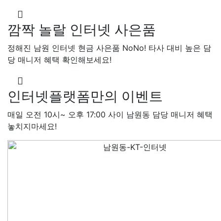
48만원+@지급
김*일 SK
4
+@지급
박*련 LG
48만원+
장*민 LG
48만원+@지급
김
깜짝 놀랄 인터넷 사은품
LG
48만원+@지급
박*찬 S
정해진 남원 인터넷 현금 사은품 NoNo! 타사 대비 높은 담
만원+@지급
이*창 KT
48만
당 매니저 혜택 확인해보세요!
지급
박*혜 KT
48만원+@지
열 SK
48만원+@지급
정*근 
48만원+@지급
전*호 LG
4
인터넷플랫폼만의 이벤트
+@지급
매일 오전 10시~ 오후 17:00 사이 남원동 담당 매니저 혜택
놓치지마세요!