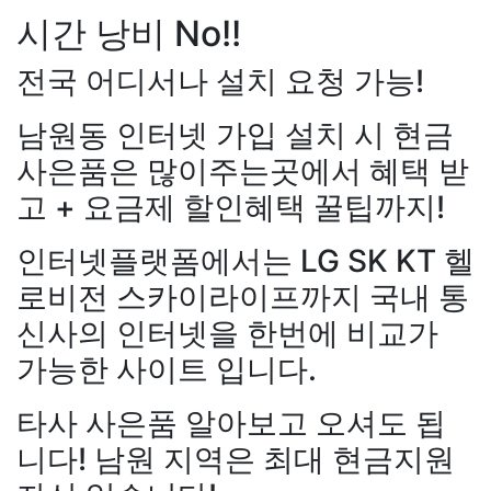
시간 낭비 No!!
전국 어디서나 설치 요청 가능!
남원동 인터넷 가입 설치 시 현금
사은품은 많이주는곳에서 혜택 받
고 + 요금제 할인혜택 꿀팁까지!
인터넷플랫폼에서는 LG SK KT 헬
로비전 스카이라이프까지 국내 통
신사의 인터넷을 한번에 비교가
가능한 사이트 입니다.
타사 사은품 알아보고 오셔도 됩
니다! 남원 지역은 최대 현금지원
장*민
상담대기
KT 김*실
상
LG 박*찬
상담중
KT 이*창
접