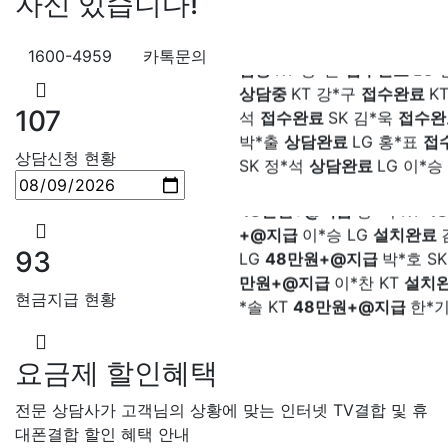
자신 있습니다!
료
SK 박*혜
접수완료
SK 윤
담중
KT 정*근
접수완료
LG 
1600-4959
카톡문의
상담중
KT 강*구
접수완료
K
석
접수완료
SK 김*욱
접수
강*구 KT
설치완료
김*석 LG
107
박*출
상담완료
LG 홍*표
접
원+@지급
김*욱 KT
설치완
SK 정*석
상담완료
LG 이*승
상담신청 현황
출 LG
48만원+@지급
홍*표 
대기
KT 김*채
상담완료
LG 
48만원+@지급
정*석 KT
4
상담중
KT 이*찬
접수완료
S
+@지급
이*승 LG
설치완료
솔
접수완료
SK 한*기
상담
LG
48만원+@지급
박*호 S
최*희
접수완료
LG 김*석
상
93
만원+@지급
이*찬 KT
설치
KT 이*희
접수완료
KT 송*영
*솔 KT
48만원+@지급
한*기
완료
SK 서*식
접수완료
KT 
현금지급 현황
설치완료
최*희 SK
48만원+
접수완료
KT 신*헌
접수완료
급
김*석 LG
48만원+@지급
*수
상담완료
LG 김*일
접수
LG
48만원+@지급
송*영 K
SK 박*련
상담완료
LG
요금제 할인혜택
만원+@지급
서*식 SK
48만
지급
변*열 KT
48만원+@지
전문 상담사가 고객님의 상황에 맞는 인터넷 TV결합 및 휴
헌 LG
48만원+@지급
이*수 
대폰결합 할인 혜택 안내