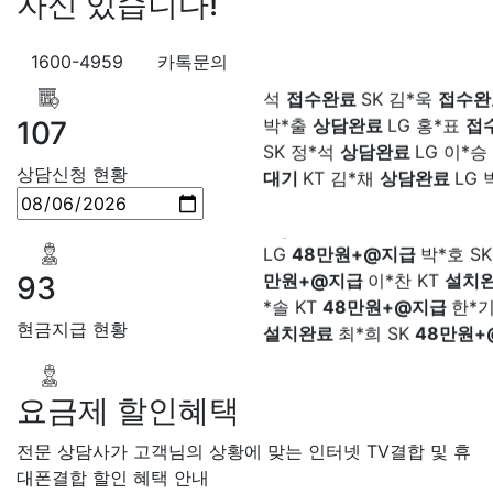
자신 있습니다!
담중
KT 정*근
접수완료
LG 
상담중
KT 강*구
접수완료
K
1600-4959
카톡문의
석
접수완료
SK 김*욱
접수
강*구 KT
설치완료
김*석 LG
박*출
상담완료
LG 홍*표
접
원+@지급
김*욱 KT
설치완
SK 정*석
상담완료
LG 이*승
107
출 LG
48만원+@지급
홍*표 
대기
KT 김*채
상담완료
LG 
상담신청 현황
48만원+@지급
정*석 KT
4
상담중
KT 이*찬
접수완료
S
+@지급
이*승 LG
설치완료
솔
접수완료
SK 한*기
상담
LG
48만원+@지급
박*호 S
최*희
접수완료
LG 김*석
상
만원+@지급
이*찬 KT
설치
KT 이*희
접수완료
KT 송*영
*솔 KT
48만원+@지급
한*기
93
완료
SK 서*식
접수완료
KT 
설치완료
최*희 SK
48만원+
접수완료
KT 신*헌
접수완료
현금지급 현황
급
김*석 LG
48만원+@지급
*수
상담완료
LG 김*일
접수
LG
48만원+@지급
송*영 K
SK 박*련
상담완료
LG
만원+@지급
서*식 SK
48만
요금제 할인혜택
지급
변*열 KT
48만원+@지
헌 LG
48만원+@지급
이*수 
전문 상담사가 고객님의 상황에 맞는 인터넷 TV결합 및 휴
48만원+@지급
김*일 SK
4
대폰결합 할인 혜택 안내
+@지급
박*련 LG
48만원+