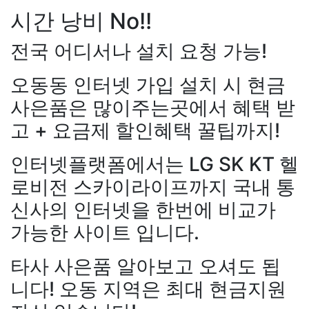
시간 낭비 No!!
전국 어디서나 설치 요청 가능!
오동동 인터넷 가입 설치 시 현금
사은품은 많이주는곳에서 혜택 받
고 + 요금제 할인혜택 꿀팁까지!
인터넷플랫폼에서는 LG SK KT 헬
로비전 스카이라이프까지 국내 통
신사의 인터넷을 한번에 비교가
가능한 사이트 입니다.
타사 사은품 알아보고 오셔도 됩
장*민
상담대기
KT 김*실
상
니다! 오동 지역은 최대 현금지원
LG 박*찬
상담중
KT 이*창
접
료
SK 박*혜
접수완료
SK 윤