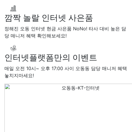
장*민 LG
48만원+@지급
김
LG
48만원+@지급
박*찬 S
깜짝 놀랄 인터넷 사은품
만원+@지급
이*창 KT
48만
지급
박*혜 KT
48만원+@지
정해진 오동 인터넷 현금 사은품 NoNo! 타사 대비 높은 담
열 SK
48만원+@지급
정*근 
당 매니저 혜택 확인해보세요!
48만원+@지급
전*호 LG
4
+@지급
인터넷플랫폼만의 이벤트
매일 오전 10시~ 오후 17:00 사이 오동동 담당 매니저 혜택
놓치지마세요!