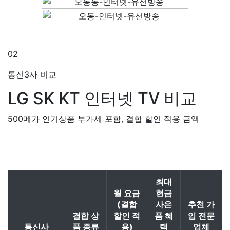
02
통신3사 비교
LG SK KT
인터넷 TV 비교
500메가 인기상품 부가세 포함, 결합 할인 적용 금액
최대
월 요금
현금
(결합
사은
추천 가
결합 상
할인 적
품 혜
입 전문
통신사
품 종류
용)
택
업체