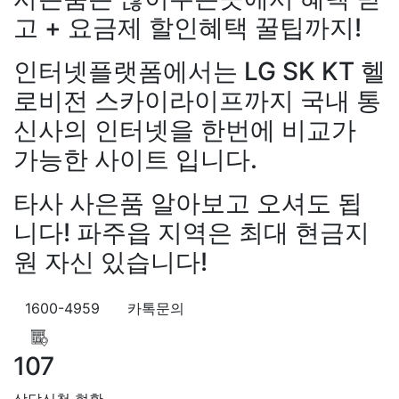
고 + 요금제 할인혜택 꿀팁까지!
강*구 KT
설치완료
김*석 LG
인터넷플랫폼에서는 LG SK KT 헬
원+@지급
김*욱 KT
설치완
출 LG
48만원+@지급
홍*표 
로비전 스카이라이프까지 국내 통
48만원+@지급
정*석 KT
4
신사의 인터넷을 한번에 비교가
+@지급
이*승 LG
설치완료
가능한 사이트 입니다.
LG
48만원+@지급
박*호 S
만원+@지급
이*찬 KT
설치
타사 사은품 알아보고 오셔도 됩
*솔 KT
48만원+@지급
한*기
설치완료
최*희 SK
48만원+
니다! 파주읍 지역은 최대 현금지
급
김*석 LG
48만원+@지급
원 자신 있습니다!
LG
48만원+@지급
송*영 K
만원+@지급
서*식 SK
48만
지급
변*열 KT
48만원+@지
1600-4959
카톡문의
헌 LG
48만원+@지급
이*수 
48만원+@지급
김*일 SK
4
107
+@지급
박*련 LG
48만원+
장*민
상담대기
KT 김*실
상
장*민 LG
48만원+@지급
김
상담신청 현황