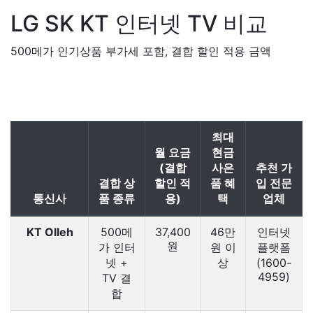
LG SK KT
인터넷 TV 비교
500메가 인기상품 부가세 포함, 결합 할인 적용 금액
최대
월 요금
현금
(결합
사은
추천 가
결합 상
할인 적
품 혜
입 전문
통신사
품 종류
용)
택
업체
KT Olleh
500메
37,400
46만
인터넷
원
가 인터
원 이
플랫폼
넷 +
상
(1600-
4959)
TV 결
합