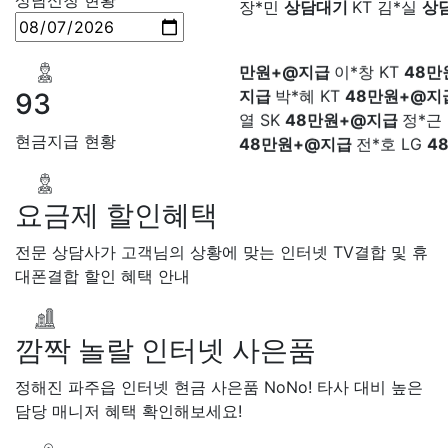
LG 박*찬
상담중
KT 이*창
접
LG
48만원+@지급
박*찬 S
료
SK 박*혜
접수완료
SK 윤
만원+@지급
이*창 KT
48만
담중
KT 정*근
접수완료
LG 
지급
박*혜 KT
48만원+@지
상담중
KT 강*구
접수완료
K
열 SK
48만원+@지급
정*근 
석
접수완료
SK 김*욱
접수
93
48만원+@지급
전*호 LG
4
박*출
상담완료
LG 홍*표
접
+@지급
현금지급 현황
SK 정*석
상담완료
LG 이*승
대기
KT 김*채
상담완료
LG 
상담중
KT 이*찬
접수완료
S
요금제 할인혜택
솔
접수완료
SK 한*기
상담
최*희
접수완료
LG 김*석
상
전문 상담사가 고객님의 상황에 맞는 인터넷 TV결합 및 휴
KT 이*희
접수완료
KT 송*영
대폰결합 할인 혜택 안내
완료
SK 서*식
접수완료
KT 
접수완료
KT 신*헌
접수완료
*수
상담완료
LG 김*일
접수
깜짝 놀랄 인터넷 사은품
SK 박*련
상담완료
LG
정해진 파주읍 인터넷 현금 사은품 NoNo! 타사 대비 높은
담당 매니저 혜택 확인해보세요!