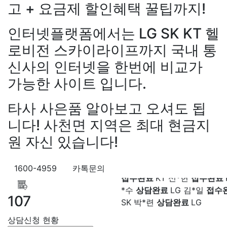
고 + 요금제 할인혜택 꿀팁까지!
LG 박*찬
상담중
KT 이*창
접
료
SK 박*혜
접수완료
SK 윤
인터넷플랫폼에서는 LG SK KT 헬
담중
KT 정*근
접수완료
LG 
상담중
KT 강*구
접수완료
K
로비전 스카이라이프까지 국내 통
석
접수완료
SK 김*욱
접수
신사의 인터넷을 한번에 비교가
강*구 KT
설치완료
김*석 LG
박*출
상담완료
LG 홍*표
접
원+@지급
김*욱 KT
설치완
SK 정*석
상담완료
LG 이*승
가능한 사이트 입니다.
출 LG
48만원+@지급
홍*표 
대기
KT 김*채
상담완료
LG 
48만원+@지급
정*석 KT
4
상담중
KT 이*찬
접수완료
S
타사 사은품 알아보고 오셔도 됩
+@지급
이*승 LG
설치완료
솔
접수완료
SK 한*기
상담
니다! 사천면 지역은 최대 현금지
LG
48만원+@지급
박*호 S
최*희
접수완료
LG 김*석
상
만원+@지급
이*찬 KT
설치
원 자신 있습니다!
KT 이*희
접수완료
KT 송*영
*솔 KT
48만원+@지급
한*기
완료
SK 서*식
접수완료
KT 
설치완료
최*희 SK
48만원+
접수완료
KT 신*헌
접수완료
1600-4959
카톡문의
급
김*석 LG
48만원+@지급
*수
상담완료
LG 김*일
접수
LG
48만원+@지급
송*영 K
SK 박*련
상담완료
LG
107
만원+@지급
서*식 SK
48만
지급
변*열 KT
48만원+@지
상담신청 현황
헌 LG
48만원+@지급
이*수 