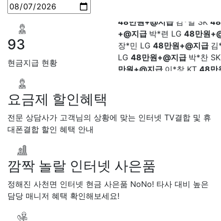
48만원+@지급
김*일 SK
4
+@지급
박*련 LG
48만원+
장*민 LG
48만원+@지급
김
93
LG
48만원+@지급
박*찬 S
만원+@지급
이*창 KT
48만
현금지급 현황
지급
박*혜 KT
48만원+@지
열 SK
48만원+@지급
정*근 
48만원+@지급
전*호 LG
4
요금제 할인혜택
+@지급
전문 상담사가 고객님의 상황에 맞는 인터넷 TV결합 및 휴
대폰결합 할인 혜택 안내
깜짝 놀랄 인터넷 사은품
정해진 사천면 인터넷 현금 사은품 NoNo! 타사 대비 높은
담당 매니저 혜택 확인해보세요!