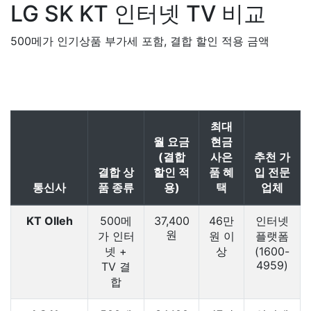
LG SK KT
인터넷 TV 비교
500메가 인기상품 부가세 포함, 결합 할인 적용 금액
최대
월 요금
현금
(결합
사은
추천 가
결합 상
할인 적
품 혜
입 전문
통신사
품 종류
용)
택
업체
KT Olleh
500메
37,400
46만
인터넷
원
가 인터
원 이
플랫폼
넷 +
상
(1600-
4959)
TV 결
합