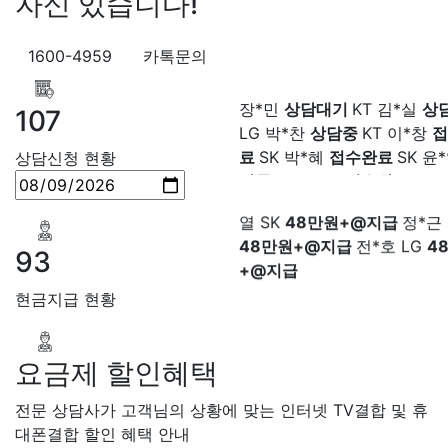
자신 있습니다!
지급
변*열 KT
48만원+@지
헌 LG
48만원+@지급
이*수 
48만원+@지급
김*일 SK
4
1600-4959
카톡문의
+@지급
박*련 LG
48만원+
장*민
상담대기
KT 김*실
상
장*민 LG
48만원+@지급
김
LG 박*찬
상담중
KT 이*창
접
107
LG
48만원+@지급
박*찬 S
료
SK 박*혜
접수완료
SK 윤
만원+@지급
이*창 KT
48만
담중
KT 정*근
접수완료
LG 
상담신청 현황
지급
박*혜 KT
48만원+@지
상담중
KT 강*구
접수완료
K
열 SK
48만원+@지급
정*근 
석
접수완료
SK 김*욱
접수
48만원+@지급
전*호 LG
4
박*출
상담완료
LG 홍*표
접
+@지급
SK 정*석
상담완료
LG 이*승
93
대기
KT 김*채
상담완료
LG 
상담중
KT 이*찬
접수완료
S
현금지급 현황
솔
접수완료
SK 한*기
상담
최*희
접수완료
LG 김*석
상
요금제 할인혜택
KT 이*희
접수완료
KT 송*영
완료
SK 서*식
접수완료
KT 
전문 상담사가 고객님의 상황에 맞는 인터넷 TV결합 및 휴
접수완료
KT 신*헌
접수완료
대폰결합 할인 혜택 안내
*수
상담완료
LG 김*일
접수