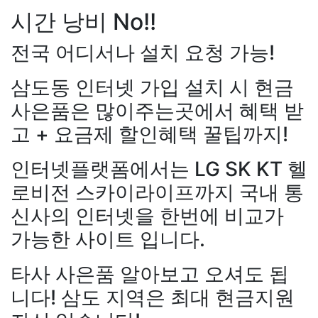
시간 낭비 No!!
전국 어디서나 설치 요청 가능!
삼도동 인터넷 가입 설치 시 현금
사은품은 많이주는곳에서 혜택 받
강*구 KT
설치완료
김*석 LG
고 + 요금제 할인혜택 꿀팁까지!
원+@지급
김*욱 KT
설치완
출 LG
48만원+@지급
홍*표 
인터넷플랫폼에서는 LG SK KT 헬
48만원+@지급
정*석 KT
4
+@지급
이*승 LG
설치완료
로비전 스카이라이프까지 국내 통
LG
48만원+@지급
박*호 S
신사의 인터넷을 한번에 비교가
만원+@지급
이*찬 KT
설치
*솔 KT
48만원+@지급
한*기
가능한 사이트 입니다.
설치완료
최*희 SK
48만원+
급
김*석 LG
48만원+@지급
타사 사은품 알아보고 오셔도 됩
LG
48만원+@지급
송*영 K
니다! 삼도 지역은 최대 현금지원
만원+@지급
서*식 SK
48만