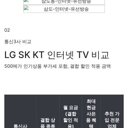
02
통신3사 비교
LG SK KT
인터넷 TV 비교
500메가 인기상품 부가세 포함, 결합 할인 적용 금액
최대
월 요금
현금
(결합
사은
추천 가
결합 상
할인 적
품 혜
입 전문
통신사
품 종류
용)
택
업체