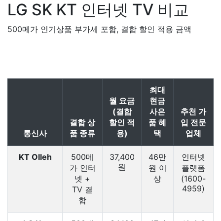
LG SK KT
인터넷 TV 비교
500메가 인기상품 부가세 포함, 결합 할인 적용 금액
최대
월 요금
현금
(결합
사은
추천 가
결합 상
할인 적
품 혜
입 전문
통신사
품 종류
용)
택
업체
KT Olleh
500메
37,400
46만
인터넷
원
가 인터
원 이
플랫폼
넷 +
상
(1600-
4959)
TV 결
합