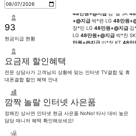
48만원+@지급
김*일 SK
4
+@지급
박*련 LG
48만원+
장*민 LG
48만원+@지급
김
93
LG
48만원+@지급
박*찬 S
만원+@지급
이*창 KT
48만
현금지급 현황
지급
박*혜 KT
48만원+@지
열 SK
48만원+@지급
정*근 
48만원+@지급
전*호 LG
4
요금제 할인혜택
+@지급
전문 상담사가 고객님의 상황에 맞는 인터넷 TV결합 및 휴
대폰결합 할인 혜택 안내
깜짝 놀랄 인터넷 사은품
정해진 상서면 인터넷 현금 사은품 NoNo! 타사 대비 높은
담당 매니저 혜택 확인해보세요!