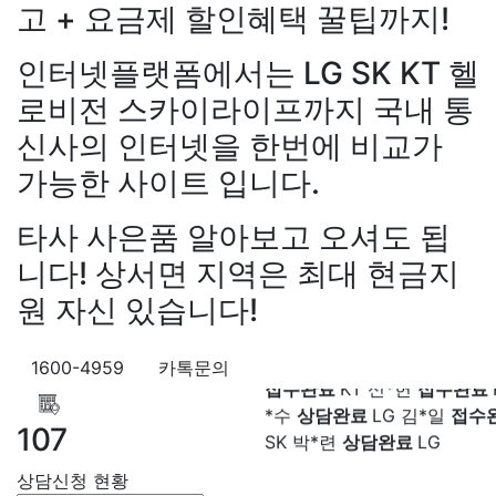
LG 박*찬
상담중
KT 이*창
접
고 + 요금제 할인혜택 꿀팁까지!
료
SK 박*혜
접수완료
SK 윤
담중
KT 정*근
접수완료
LG 
인터넷플랫폼에서는 LG SK KT 헬
상담중
KT 강*구
접수완료
K
로비전 스카이라이프까지 국내 통
석
접수완료
SK 김*욱
접수
신사의 인터넷을 한번에 비교가
강*구 KT
설치완료
김*석 LG
박*출
상담완료
LG 홍*표
접
원+@지급
김*욱 KT
설치완
SK 정*석
상담완료
LG 이*승
가능한 사이트 입니다.
출 LG
48만원+@지급
홍*표 
대기
KT 김*채
상담완료
LG 
48만원+@지급
정*석 KT
4
상담중
KT 이*찬
접수완료
S
타사 사은품 알아보고 오셔도 됩
+@지급
이*승 LG
설치완료
솔
접수완료
SK 한*기
상담
니다! 상서면 지역은 최대 현금지
LG
48만원+@지급
박*호 S
최*희
접수완료
LG 김*석
상
만원+@지급
이*찬 KT
설치
원 자신 있습니다!
KT 이*희
접수완료
KT 송*영
*솔 KT
48만원+@지급
한*기
완료
SK 서*식
접수완료
KT 
설치완료
최*희 SK
48만원+
접수완료
KT 신*헌
접수완료
1600-4959
카톡문의
급
김*석 LG
48만원+@지급
*수
상담완료
LG 김*일
접수
LG
48만원+@지급
송*영 K
SK 박*련
상담완료
LG
107
만원+@지급
서*식 SK
48만
지급
변*열 KT
48만원+@지
상담신청 현황
헌 LG
48만원+@지급
이*수 