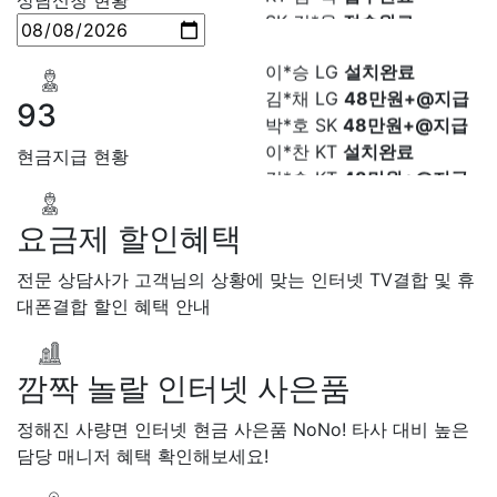
정*석 KT
48만원+@지급
KT 박*출
상담완료
이*승 LG
설치완료
LG 홍*표
접수완료
김*채 LG
48만원+@지급
SK 정*석
상담완료
박*호 SK
48만원+@지급
LG 이*승
상담대기
93
이*찬 KT
설치완료
KT 김*채
상담완료
김*솔 KT
48만원+@지급
LG 박*호
상담중
현금지급 현황
한*기 KT
설치완료
KT 이*찬
접수완료
최*희 SK
48만원+@지급
SK 김*솔
접수완료
김*석 LG
48만원+@지급
SK 한*기
상담중
요금제 할인혜택
이*희 LG
48만원+@지급
KT 최*희
접수완료
송*영 KT
48만원+@지급
LG 김*석
상담중
전문 상담사가 고객님의 상황에 맞는 인터넷 TV결합 및 휴
서*식 SK
48만원+@지급
KT 이*희
접수완료
대폰결합 할인 혜택 안내
변*열 KT
48만원+@지급
KT 송*영
접수완료
신*헌 LG
48만원+@지급
SK 서*식
접수완료
이*수 SK
48만원+@지급
깜짝 놀랄 인터넷 사은품
KT 변*열
접수완료
김*일 SK
48만원+@지급
KT 신*헌
접수완료
정해진 사량면 인터넷 현금 사은품 NoNo! 타사 대비 높은
박*련 LG
48만원+@지급
KT 이*수
상담완료
담당 매니저 혜택 확인해보세요!
장*민 LG
48만원+@지급
LG 김*일
접수완료
김*실 LG
48만원+@지급
SK 박*련
상담완료