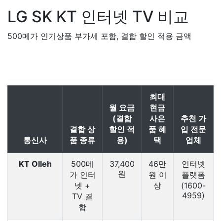
LG SK KT
인터넷 TV 비교
500메가 인기상품 부가세 포함, 결합 할인 적용 금액
최대
월 요금
현금
(결합
사은
추천 가
결합 상
할인 적
품 혜
입 전문
통신사
품 종류
용)
택
업체
KT Olleh
500메
37,400
46만
인터넷
원
가 인터
원 이
플랫폼
넷 +
상
(1600-
4959)
TV 결
합