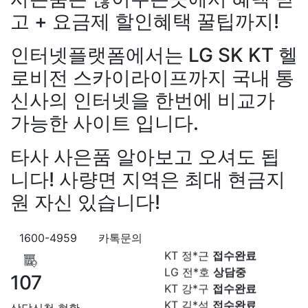
고 + 요금제 할인혜택 꿀팁까지!
인터넷플랫폼에서는 LG SK KT 헬
로비전 스카이라이프까지 국내 통
신사의 인터넷을 한번에 비교가
가능한 사이트 입니다.
장*민
상담대기
KT 김*실
상담완료
타사 사은품 알아보고 오셔도 됩
LG 박*찬
상담중
니다! 사량면 지역은 최대 현금지
KT 이*창
접수완료
원 자신 있습니다!
SK 박*혜
접수완료
SK 윤*열
상담중
강*구 KT
설치완료
KT 정*근
접수완료
1600-4959
카톡문의
김*석 LG
48만원+@지급
LG 전*호
상담중
김*욱 KT
설치완료
KT 강*구
접수완료
107
박*출 LG
48만원+@지급
KT 김*석
접수완료
홍*표 KT
48만원+@지급
SK 김*욱
접수완료
상담신청 현황