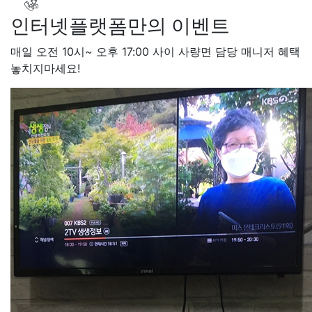
박*찬 SK
48만원+@지급
LG
인터넷플랫폼만의 이벤트
이*창 KT
48만원+@지급
박*혜 KT
48만원+@지급
매일 오전 10시~ 오후 17:00 사이 사량면 담당 매니저 혜택
윤*열 SK
48만원+@지급
놓치지마세요!
정*근 KT
48만원+@지급
전*호 LG
48만원+@지급