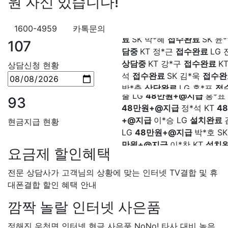
원 자신 있습니다!
장*민
상담대기
KT 김*실
상
LG 박*찬
상담중
KT 이*창
접
료
SK 박*혜
접수완료
SK 윤
1600-4959
카톡문의
담중
KT 정*근
접수완료
LG 
107
상담중
KT 강*구
접수완료
K
강*구 KT
설치완료
김*석 LG
석
접수완료
SK 김*욱
접수
상담신청 현황
원+@지급
김*욱 KT
설치완
박*출
상담완료
LG 홍*표
접
출 LG
48만원+@지급
홍*표 
SK 정*석
상담완료
LG 이*승
48만원+@지급
정*석 KT
4
93
대기
KT 김*채
상담완료
LG 
+@지급
이*승 LG
설치완료
상담중
KT 이*찬
접수완료
S
LG
48만원+@지급
박*호 S
현금지급 현황
솔
접수완료
SK 한*기
상담
만원+@지급
이*찬 KT
설치
최*희
접수완료
LG 김*석
상
*솔 KT
48만원+@지급
한*기
KT 이*희
접수완료
KT 송*영
요금제 할인혜택
설치완료
최*희 SK
48만원+
완료
SK 서*식
접수완료
KT 
급
김*석 LG
48만원+@지급
전문 상담사가 고객님의 상황에 맞는 인터넷 TV결합 및 휴
접수완료
KT 신*헌
접수완료
LG
48만원+@지급
송*영 K
대폰결합 할인 혜택 안내
*수
상담완료
LG 김*일
접수
만원+@지급
서*식 SK
48만
SK 박*련
상담완료
LG
깜짝 놀랄 인터넷 사은품
지급
변*열 KT
48만원+@지
헌 LG
48만원+@지급
이*수 
정해진 우천면 인터넷 현금 사은품 NoNo! 타사 대비 높은