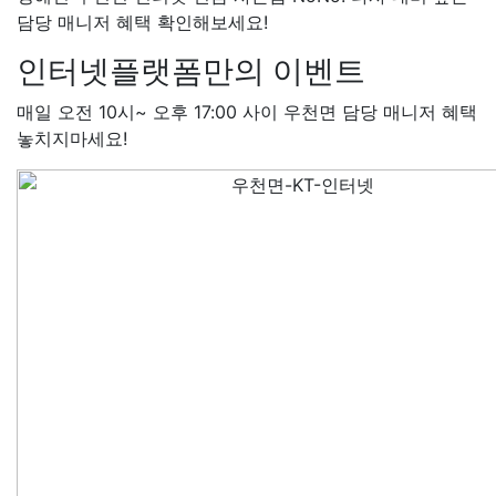
48만원+@지급
김*일 SK
4
담당 매니저 혜택 확인해보세요!
+@지급
박*련 LG
48만원+
장*민 LG
48만원+@지급
김
인터넷플랫폼만의 이벤트
LG
48만원+@지급
박*찬 S
만원+@지급
이*창 KT
48만
매일 오전 10시~ 오후 17:00 사이 우천면 담당 매니저 혜택
지급
박*혜 KT
48만원+@지
놓치지마세요!
열 SK
48만원+@지급
정*근 
48만원+@지급
전*호 LG
4
+@지급