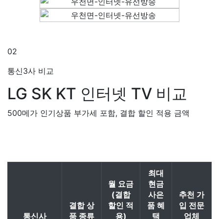
02
통신3사 비교
LG SK KT
인터넷 TV 비교
500메가 인기상품 부가세 포함, 결합 할인 적용 금액
최대
월 요금
현금
(결합
사은
추천 가
결합 상
할인 적
품 혜
입 전문
통신사
품 종류
용)
택
업체