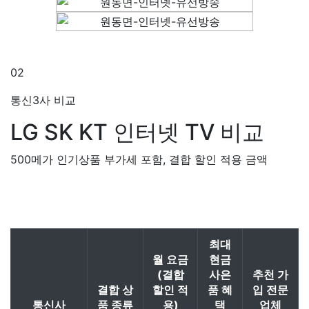
02
통신3사 비교
LG SK KT
인터넷 TV 비교
500메가 인기상품 부가세 포함, 결합 할인 적용 금액
최대
월 요금
현금
(결합
사은
추천 가
결합 상
할인 적
품 혜
입 전문
통신사
품 종류
용)
택
업체