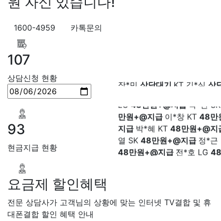
원 자신 있습니다!
LG
48만원+@지급
송*영 K
만원+@지급
서*식 SK
48만
1600-4959
카톡문의
지급
변*열 KT
48만원+@지
헌 LG
48만원+@지급
이*수 
107
48만원+@지급
김*일 SK
4
+@지급
박*련 LG
48만원+
장*민
상담대기
KT 김*실
상
상담신청 현황
장*민 LG
48만원+@지급
김
LG 박*찬
상담중
KT 이*창
접
LG
48만원+@지급
박*찬 S
료
SK 박*혜
접수완료
SK 윤
만원+@지급
이*창 KT
48만
담중
KT 정*근
접수완료
LG 
지급
박*혜 KT
48만원+@지
상담중
KT 강*구
접수완료
K
93
열 SK
48만원+@지급
정*근 
석
접수완료
SK 김*욱
접수
48만원+@지급
전*호 LG
4
박*출
상담완료
LG 홍*표
접
현금지급 현황
+@지급
SK 정*석
상담완료
LG 이*승
대기
KT 김*채
상담완료
LG 
상담중
KT 이*찬
접수완료
S
요금제 할인혜택
솔
접수완료
SK 한*기
상담
전문 상담사가 고객님의 상황에 맞는 인터넷 TV결합 및 휴
최*희
접수완료
LG 김*석
상
대폰결합 할인 혜택 안내
KT 이*희
접수완료
KT 송*영