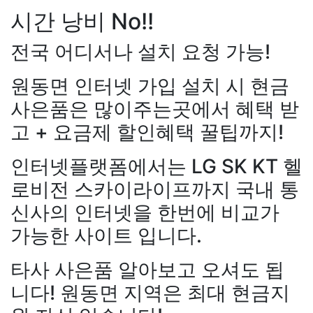
시간 낭비 No!!
전국 어디서나 설치 요청 가능!
원동면 인터넷 가입 설치 시 현금
사은품은 많이주는곳에서 혜택 받
고 + 요금제 할인혜택 꿀팁까지!
강*구 KT
설치완료
김*석 LG
인터넷플랫폼에서는 LG SK KT 헬
원+@지급
김*욱 KT
설치완
로비전 스카이라이프까지 국내 통
출 LG
48만원+@지급
홍*표 
신사의 인터넷을 한번에 비교가
48만원+@지급
정*석 KT
4
+@지급
이*승 LG
설치완료
가능한 사이트 입니다.
LG
48만원+@지급
박*호 S
만원+@지급
이*찬 KT
설치
타사 사은품 알아보고 오셔도 됩
*솔 KT
48만원+@지급
한*기
니다! 원동면 지역은 최대 현금지
설치완료
최*희 SK
48만원+
급
김*석 LG
48만원+@지급