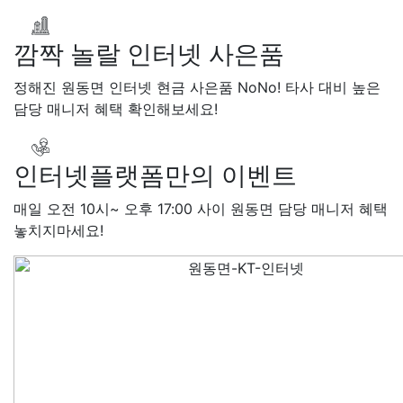
완료
SK 서*식
접수완료
KT 
접수완료
KT 신*헌
접수완료
깜짝 놀랄 인터넷 사은품
*수
상담완료
LG 김*일
접수
SK 박*련
상담완료
LG
정해진 원동면 인터넷 현금 사은품 NoNo! 타사 대비 높은
담당 매니저 혜택 확인해보세요!
인터넷플랫폼만의 이벤트
매일 오전 10시~ 오후 17:00 사이 원동면 담당 매니저 혜택
놓치지마세요!