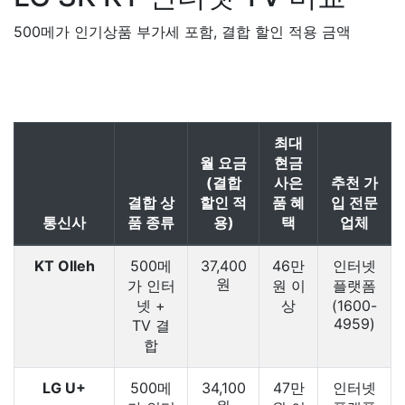
500메가 인기상품 부가세 포함, 결합 할인 적용 금액
최대
월 요금
현금
(결합
사은
추천 가
결합 상
할인 적
품 혜
입 전문
통신사
품 종류
용)
택
업체
KT Olleh
500메
37,400
46만
인터넷
원
가 인터
원 이
플랫폼
넷 +
상
(1600-
4959)
TV 결
합
LG U+
500메
34,100
47만
인터넷