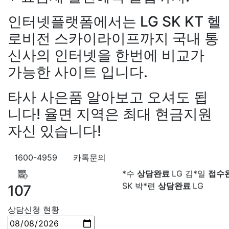
담중
KT 정*근
접수완료
LG 
인터넷플랫폼에서는 LG SK KT 헬
상담중
KT 강*구
접수완료
K
로비전 스카이라이프까지 국내 통
석
접수완료
SK 김*욱
접수
강*구 KT
설치완료
김*석 LG
박*출
상담완료
LG 홍*표
접
신사의 인터넷을 한번에 비교가
원+@지급
김*욱 KT
설치완
SK 정*석
상담완료
LG 이*승
가능한 사이트 입니다.
출 LG
48만원+@지급
홍*표 
대기
KT 김*채
상담완료
LG 
48만원+@지급
정*석 KT
4
상담중
KT 이*찬
접수완료
S
타사 사은품 알아보고 오셔도 됩
+@지급
이*승 LG
설치완료
솔
접수완료
SK 한*기
상담
LG
48만원+@지급
박*호 S
최*희
접수완료
LG 김*석
상
니다! 율면 지역은 최대 현금지원
만원+@지급
이*찬 KT
설치
KT 이*희
접수완료
KT 송*영
자신 있습니다!
*솔 KT
48만원+@지급
한*기
완료
SK 서*식
접수완료
KT 
설치완료
최*희 SK
48만원+
접수완료
KT 신*헌
접수완료
급
김*석 LG
48만원+@지급
1600-4959
카톡문의
*수
상담완료
LG 김*일
접수
LG
48만원+@지급
송*영 K
SK 박*련
상담완료
LG
만원+@지급
서*식 SK
48만
107
지급
변*열 KT
48만원+@지
헌 LG
48만원+@지급
이*수 
상담신청 현황
48만원+@지급
김*일 SK
4