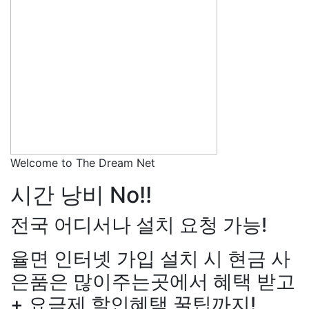
Welcome to The Dream Net
시간 낭비 No!!
전국 어디서나 설치 요청 가능!
율면 인터넷 가입 설치 시 현금 사
장*민
상담대기
KT 김*실
상
은품은 많이주는곳에서 혜택 받고
LG 박*찬
상담중
KT 이*창
접
+ 요금제 할인혜택 꿀팁까지!
료
SK 박*혜
접수완료
SK 윤