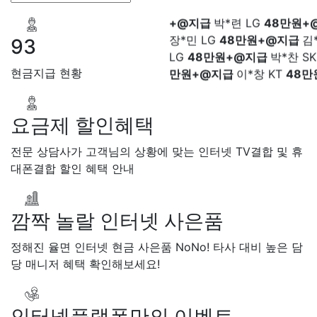
+@지급
박*련 LG
48만원+
장*민 LG
48만원+@지급
김
LG
48만원+@지급
박*찬 S
93
만원+@지급
이*창 KT
48만
지급
박*혜 KT
48만원+@지
현금지급 현황
열 SK
48만원+@지급
정*근 
48만원+@지급
전*호 LG
4
+@지급
요금제 할인혜택
전문 상담사가 고객님의 상황에 맞는 인터넷 TV결합 및 휴
대폰결합 할인 혜택 안내
깜짝 놀랄 인터넷 사은품
정해진 율면 인터넷 현금 사은품 NoNo! 타사 대비 높은 담
당 매니저 혜택 확인해보세요!
인터넷플랫폼만의 이벤트